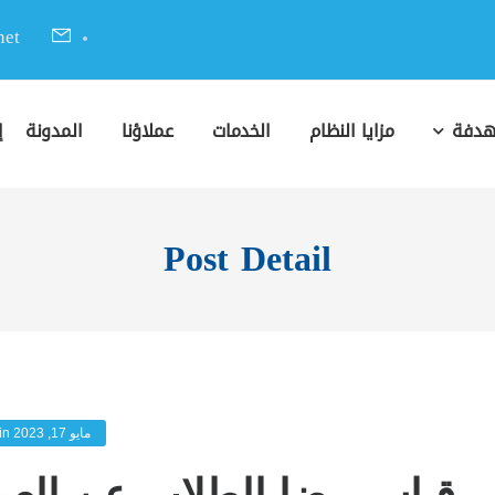
Raiback@e-chances.net
هدفة
مزايا النظام
الخدمات
عملاؤنا
المدونة
إ
Post Detail
مايو 17, 2023
in