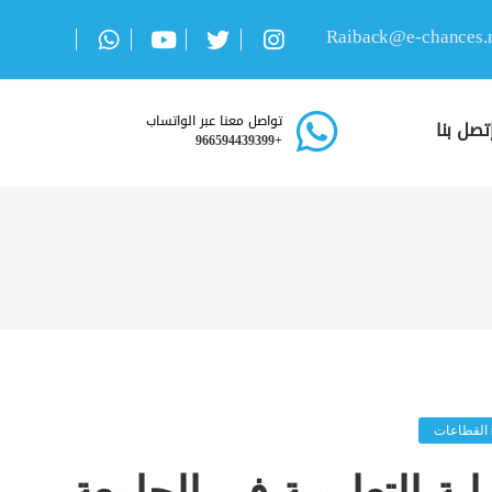
تواصل معنا عبر الواتساب
تصل بنا
+966594439399
القطاعات