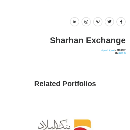
Sharhan Exchange
Category
قطاع البنوك
By
admin
Related Portfolios